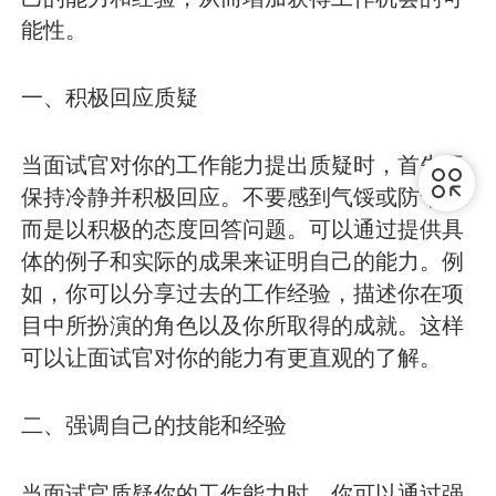
能性。
一、积极回应质疑
当面试官对你的工作能力提出质疑时，首先要
保持冷静并积极回应。不要感到气馁或防守，
而是以积极的态度回答问题。可以通过提供具
体的例子和实际的成果来证明自己的能力。例
如，你可以分享过去的工作经验，描述你在项
目中所扮演的角色以及你所取得的成就。这样
可以让面试官对你的能力有更直观的了解。
二、强调自己的技能和经验
当面试官质疑你的工作能力时，你可以通过强