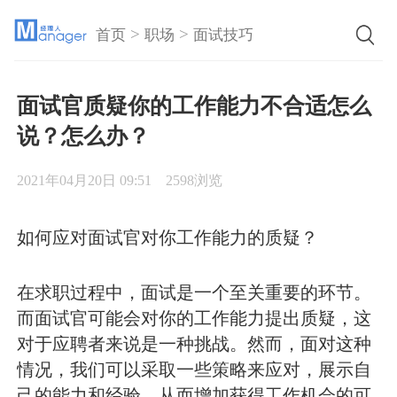
>
>
首页
职场
面试技巧
面试官质疑你的工作能力不合适怎么
说？怎么办？
2021年04月20日 09:51
2598浏览
如何应对面试官对你工作能力的质疑？
在求职过程中，面试是一个至关重要的环节。
而面试官可能会对你的工作能力提出质疑，这
对于应聘者来说是一种挑战。然而，面对这种
情况，我们可以采取一些策略来应对，展示自
己的能力和经验，从而增加获得工作机会的可