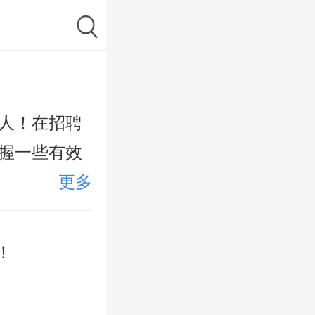
人！在招聘
握一些有效
更多
！