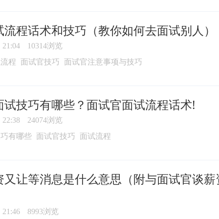
试流程话术和技巧（教你如何去面试别人）
21:04
10314浏览
试流程
面试官技巧
面试官注意事项与技巧
面试技巧有哪些？面试官面试流程话术!
22:38
24074浏览
技巧有哪些
面试官技巧
面试流程
资又让等消息是什么意思（附与面试官谈薪
21:46
8993浏览