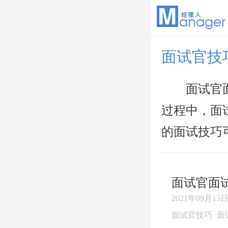
面试官技
面试官
过程中，面
的面试技巧可
面试官面
2021年09月13日 
面试官技巧
面