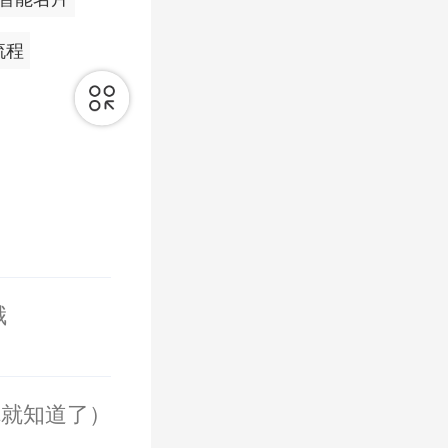
流程
哦
你就知道了）